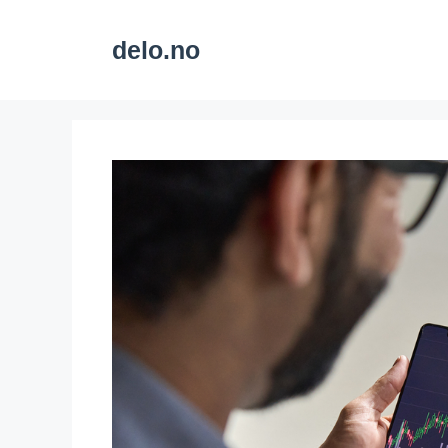
Skip
to
delo.no
content