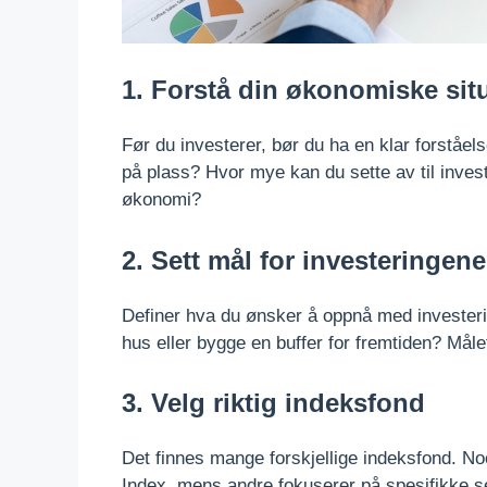
1. Forstå din økonomiske sit
Før du investerer, bør du ha en klar forståe
på plass? Hvor mye kan du sette av til inves
økonomi?
2. Sett mål for investeringene
Definer hva du ønsker å oppnå med investering
hus eller bygge en buffer for fremtiden? Målet
3. Velg riktig indeksfond
Det finnes mange forskjellige indeksfond. 
Index, mens andre fokuserer på spesifikke sek