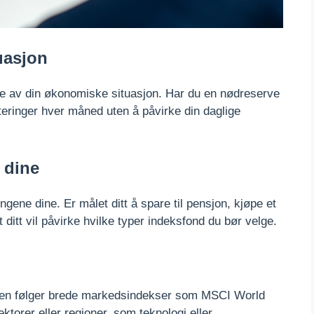
uasjon
lse av din økonomiske situasjon. Har du en nødreserve
teringer hver måned uten å påvirke din daglige
 dine
ene dine. Er målet ditt å spare til pensjon, kjøpe et
 ditt vil påvirke hvilke typer indeksfond du bør velge.
Noen følger brede markedsindekser som MSCI World
torer eller regioner, som teknologi eller