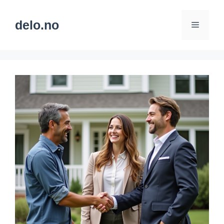
Skip
to
delo.no
Menu
content