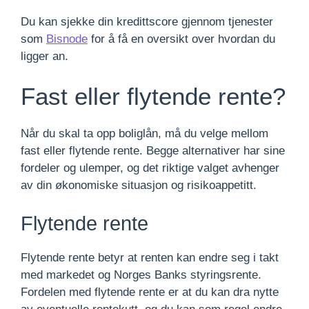
Du kan sjekke din kredittscore gjennom tjenester
som
Bisnode
for å få en oversikt over hvordan du
ligger an.
Fast eller flytende rente?
Når du skal ta opp boliglån, må du velge mellom
fast eller flytende rente. Begge alternativer har sine
fordeler og ulemper, og det riktige valget avhenger
av din økonomiske situasjon og risikoappetitt.
Flytende rente
Flytende rente betyr at renten kan endre seg i takt
med markedet og Norges Banks styringsrente.
Fordelen med flytende rente er at du kan dra nytte