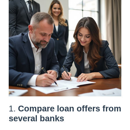
1.
Compare loan offers from
several banks