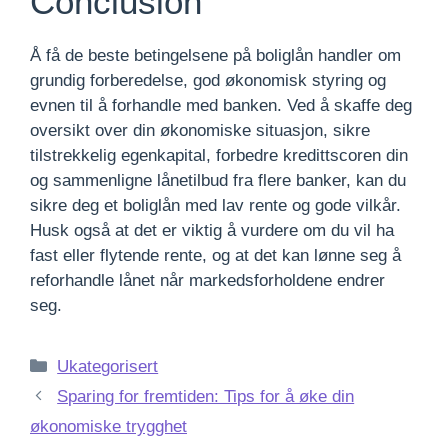
Conclusion
Å få de beste betingelsene på boliglån handler om
grundig forberedelse, god økonomisk styring og
evnen til å forhandle med banken. Ved å skaffe deg
oversikt over din økonomiske situasjon, sikre
tilstrekkelig egenkapital, forbedre kredittscoren din
og sammenligne lånetilbud fra flere banker, kan du
sikre deg et boliglån med lav rente og gode vilkår.
Husk også at det er viktig å vurdere om du vil ha
fast eller flytende rente, og at det kan lønne seg å
reforhandle lånet når markedsforholdene endrer
seg.
Categories
Ukategorisert
Sparing for fremtiden: Tips for å øke din
økonomiske trygghet