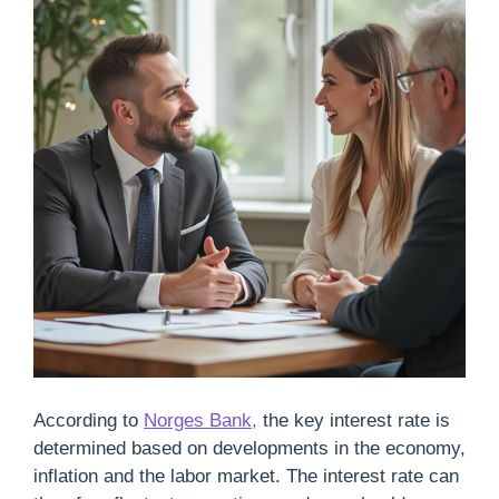
According to
Norges Bank,
the key interest rate is
determined based on developments in the economy,
inflation and the labor market. The interest rate can