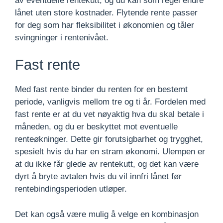
av eventuelle rentekutt, og du kan som regel endre
lånet uten store kostnader. Flytende rente passer
for deg som har fleksibilitet i økonomien og tåler
svingninger i rentenivået.
Fast rente
Med fast rente binder du renten for en bestemt
periode, vanligvis mellom tre og ti år. Fordelen med
fast rente er at du vet nøyaktig hva du skal betale i
måneden, og du er beskyttet mot eventuelle
renteøkninger. Dette gir forutsigbarhet og trygghet,
spesielt hvis du har en stram økonomi. Ulempen er
at du ikke får glede av rentekutt, og det kan være
dyrt å bryte avtalen hvis du vil innfri lånet før
rentebindingsperioden utløper.
Det kan også være mulig å velge en kombinasjon