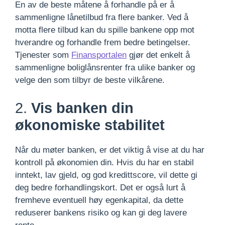
En av de beste måtene å forhandle på er å
sammenligne lånetilbud fra flere banker. Ved å
motta flere tilbud kan du spille bankene opp mot
hverandre og forhandle frem bedre betingelser.
Tjenester som
Finansportalen
gjør det enkelt å
sammenligne boliglånsrenter fra ulike banker og
velge den som tilbyr de beste vilkårene.
2.
Vis banken din
økonomiske stabilitet
Når du møter banken, er det viktig å vise at du har
kontroll på økonomien din. Hvis du har en stabil
inntekt, lav gjeld, og god kredittscore, vil dette gi
deg bedre forhandlingskort. Det er også lurt å
fremheve eventuell høy egenkapital, da dette
reduserer bankens risiko og kan gi deg lavere